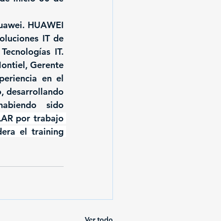
Huawei. HUAWEI 
luciones IT de 
ecnologías IT. 
ontiel, Gerente 
riencia en el 
, desarrollando 
habiendo sido 
R por trabajo 
ra el training 
Ver todo