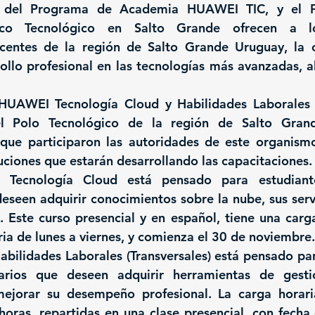
s del Programa de Academia HUAWEI TIC, y el Po
fico Tecnológico en Salto Grande ofrecen a lo
ocentes de la región de Salto Grande Uruguay, la 
ollo profesional en las tecnologías más avanzadas, al
 HUAWEI Tecnología Cloud y Habilidades Laborales 
l Polo Tecnológico de la región de Salto Grand
que participaron las autoridades de este organismo
tuciones que estarán desarrollando las capacitaciones.
Tecnología Cloud está pensado para estudiante
deseen adquirir conocimientos sobre la nube, sus servi
 Este curso presencial y en español, tiene una carga
ria de lunes a viernes, y comienza el 30 de noviembre.
bilidades Laborales (Transversales) está pensado para
tarios que deseen adquirir herramientas de gestió
mejorar su desempeño profesional. La carga horari
oras, repartidas en una clase presencial, con fecha 