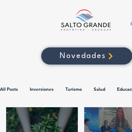
Novedades
All Posts
Inversiones
Turismo
Salud
Educac
Fundacion SG
Polo Binacional SG
Centro PYME