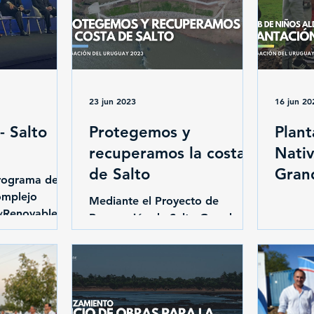
23 jun 2023
16 jun 20
 Salto
Protegemos y
Plant
recuperamos la costa
Nativ
de Salto
Gran
ograma de
Niños
omplejo
Mediante el Proyecto de
 «Renovables
Renovación de Salto Grande,
so WEC (World
comenzamos a recuperar la
zona costera de la ciudad
invirtiendo 1 millón de dólares...