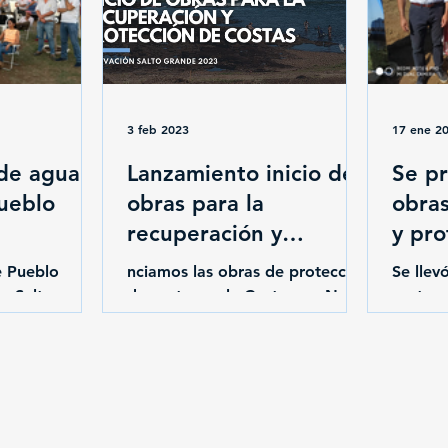
3 feb 2023
17 ene 2
de agua
Lanzamiento inicio de
Se pr
ueblo
obras para la
obra
recuperación y
y pro
protección de obras
costa
e Pueblo
nciamos las obras de protección
Se llev
e Salto en el
de costas en la Costanera Norte
norte y
ia Lavalleja
de Salto, Uruguay, en el marco
lanzami
pozo de agua
de la Renovación de Salto
recuper
o...
Grande. Las...
costas. 