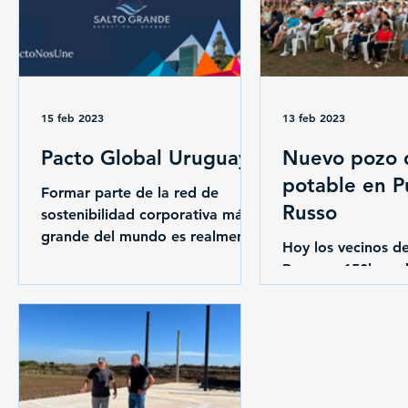
15 feb 2023
13 feb 2023
Pacto Global Uruguay
Nuevo pozo 
potable en P
Formar parte de la red de
Russo
sostenibilidad corporativa más
grande del mundo es realmente
Hoy los vecinos d
un placer, pero sobre todo una
Russo, a 150kms d
gran...
Municipio de Colon
tienen un Nuevo 
potable, un reclam