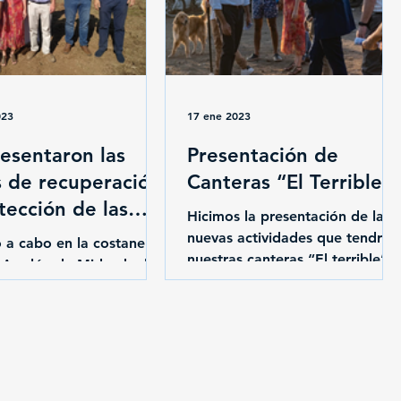
023
17 ene 2023
esentaron las
Presentación de
s de recuperación
Canteras “El Terrible”
tección de las
Hicimos la presentación de las
s del Río Uruguay
nuevas actividades que tendrán
ó a cabo en la costanera
nuestras canteras “El terrible”
 Apolón de Mirbeck el
para todos los Salteños y
ento de obras para la
turistas que nos...
ación y protección de
El...