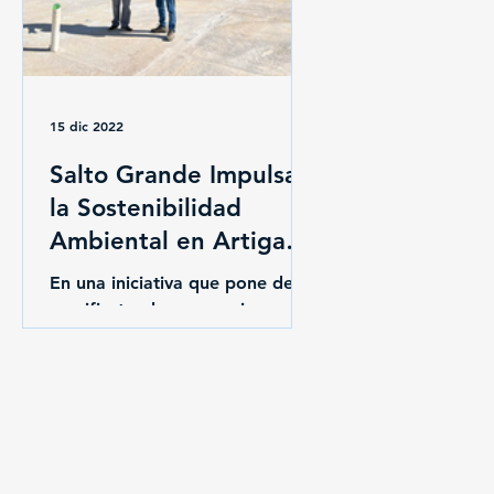
15 dic 2022
Salto Grande Impulsa
la Sostenibilidad
Ambiental en Artigas
con Financiación para
En una iniciativa que pone de
Nuevo Vertedero
manifiesto el compromiso con
el medio ambiente y el
bienestar regional, Salto Grande
financia el proyecto...