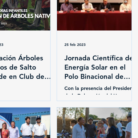
23
25 feb 2023
ación Árboles
Jornada Científica de
os de Salto
Energía Solar en el
de en Club de
Polo Binacional de
 Aldeas Infantiles
Salto Grande
Con la presencia del Presidente
de la Delegación del Uruguay
ante la CTM de Salto Grande, e
Dr. Carlos Albisu se realizó la
apertura de...