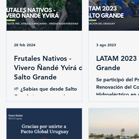
28 feb 2024
3 ago 2023
Frutales Nativos -
LATAM 2023 -
Vivero Ñandé Yvirá de
Grande
Salto Grande
Se participó del Pr
Renovación del C
🌱 ¿Sabías que desde Salto
Hidroeléctrico en
Grande tenemos un vivero
2.0» & III Congre
llamado Ñandé Yvirá? Que
Energy Council)...
significa “Nuestro Árbol” en
Guaraní. El vivero se
encuentra...