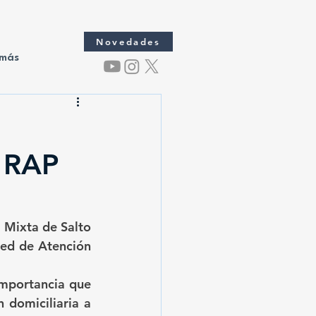
Novedades
 más
a RAP
 Mixta de Salto 
ed de Atención 
mportancia que 
 domiciliaria a 