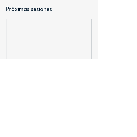
Próximas sesiones
Delegación del Uruguay ante la Comisión Técnica Mixta de Salto Grande
(+598)
47327777
/ (+54
345) 4216612
Interno: 3343/3344 l
secdusg@saltogrande.org