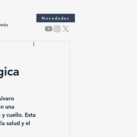
Novedades
 más
gica
Álvaro 
on una 
y cuello. Esta 
a salud y el 