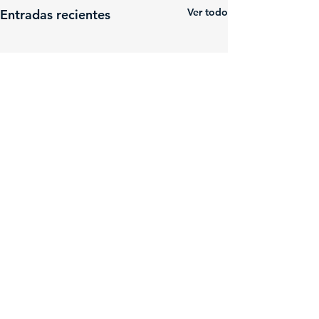
Ver todo
Entradas recientes
Delegación del Uruguay ante la Comisión Técnica Mixta de Salto Grande
(+598)
47327777
/ (+54
345) 4216612
Interno: 3343/3344 l
secdusg@saltogrande.org