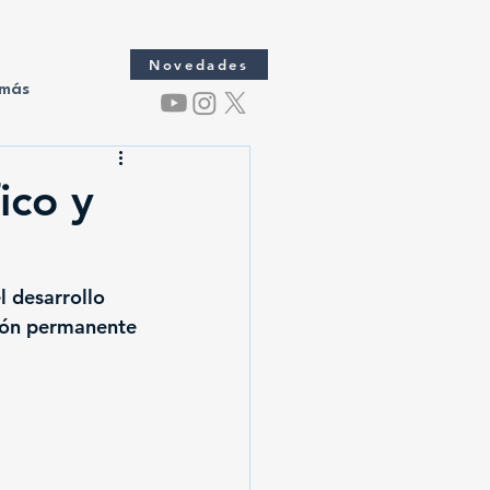
Novedades
 más
ico y
l desarrollo 
ción permanente