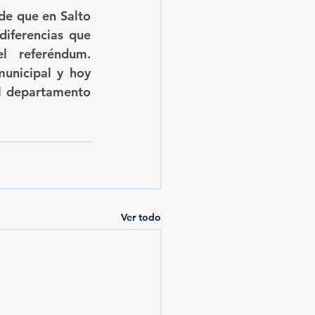
e que en Salto 
iferencias que 
l referéndum. 
unicipal y hoy 
l departamento 
Ver todo