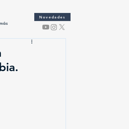
Novedades
 más
a
bia.