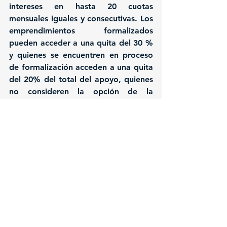
intereses en hasta 20 cuotas 
mensuales iguales y consecutivas. Los 
emprendimientos formalizados 
pueden acceder a una quita del 30 % 
y quienes se encuentren en proceso 
de formalización acceden a una quita 
del 20% del total del apoyo, quienes 
no consideren la opción de la 
inscripción de la empresa, no tienen 
la posibilidad del porcentaje de 
quita, la que se aplica al final del 
pago del 70% o del 80%.
En éste programa se analizan 
solicitudes de emprendedores que ya 
han terminado las devoluciones de 
apoyo económico, denominados 
Buenos Pagadores, 
y quienes pueden 
solicitar un segundo o hasta un tercer 