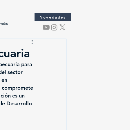
Novedades
 más
cuaria
pecuaria para 
el sector 
 en 
se compromete 
ción es un 
e Desarrollo 