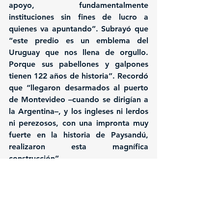
apoyo, fundamentalmente 
instituciones sin fines de lucro a 
quienes va apuntando”. Subrayó que 
“este predio es un emblema del 
Uruguay que nos llena de orgullo. 
Porque sus pabellones y galpones 
tienen 122 años de historia”. Recordó 
que “llegaron desarmados al puerto 
de Montevideo –cuando se dirigían a 
la Argentina–, y los ingleses ni lerdos 
ni perezosos, con una impronta muy 
fuerte en la historia de Paysandú, 
realizaron esta magnífica 
construcción”.
Reconoció que el predio “tiene un 
costo de mantenimiento muy alto, y 
me parece muy bueno que la 
directiva de la Asociación Rural 
Exposición Feria de Paysandú –a la 